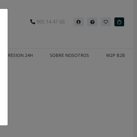
965 14 47 66
Iniciar
Ayuda
Mis
Carrito
sesión
favoritos
IMPRESION 24H
SOBRE NOSOTROS
W2P B2B