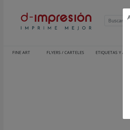
FINE ART
FLYERS / CARTELES
ETIQUETAS Y AD
Carri