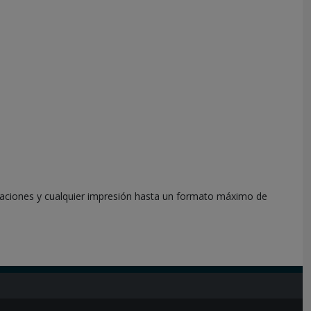
–
I
m
p
r
e
s
i
ó
n
p
r
o
f
blicaciones y cualquier impresión hasta un formato máximo de
e
s
.
.
.