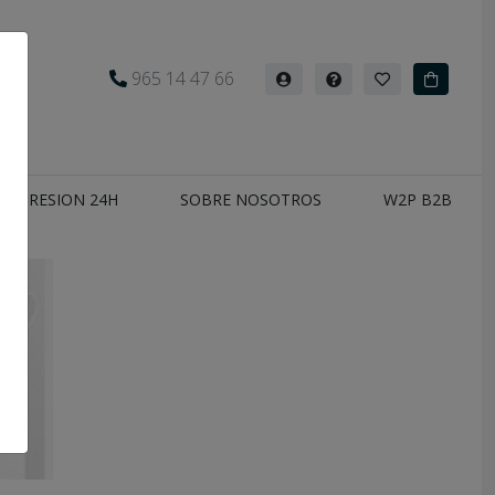
965 14 47 66
Iniciar
Ayuda
Mis
Carrito
sesión
favoritos
IMPRESION 24H
SOBRE NOSOTROS
W2P B2B