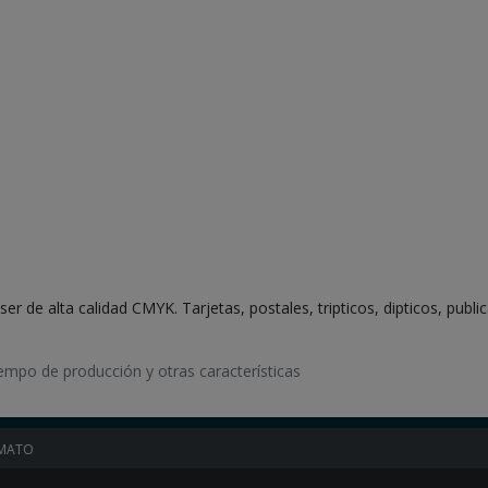
p
e
t
a
s
s
i
n
s
o
l
a
p
a
er de alta calidad CMYK. Tarjetas, postales, tripticos, dipticos, pu
(
.
.
iempo de producción y otras características
.
MATO