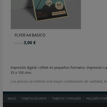
I
m
p
r
e
s
i
FLYER A4 BASICO
ó
n
F
3,00 €
DESDE
p
l
r
y
o
e
f
r
e
D
Impresión digital / offset en pequeños formatos. Impresión Las
.
I
33 x 100 cms.
.
N
.
Los precios se refieren a la mejor combinación de cantidad, t
A
4
–
I
INICIO
TARJETAS DE VISITA
TARJETAS Y PAPELERÍA
PEQUEÑO FOR
m
p