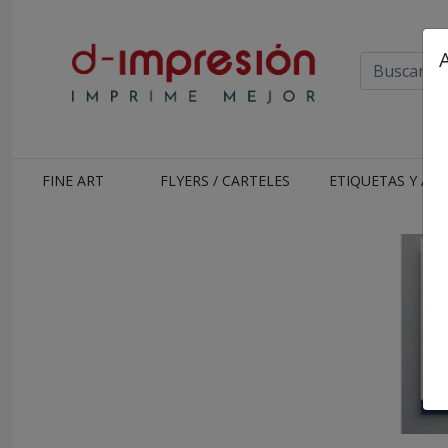
FINE ART
FLYERS / CARTELES
ETIQUETAS Y AD