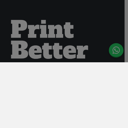
Avda. Gral. Marvá, 18 bajo
03004 Alicante
España
965 144 766
691 480 885